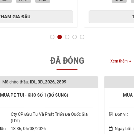
ÂY
NGÀY
GIỜ
PHÚT
GI
THAM GIA ĐẤU
ĐÃ ĐÓNG
Xem thêm ››
26_2899
Mã chào thầu:
IDI_BB_20
BỔ SUNG)
MUA Thùng CARTON - LSX : 26
t Triển Đa Quốc Gia
Đơn vị :
Cty CP Đầu Tư Và Phá
(I.D.I)
Ngày bắt đầu :
18:05, 06/08/2026