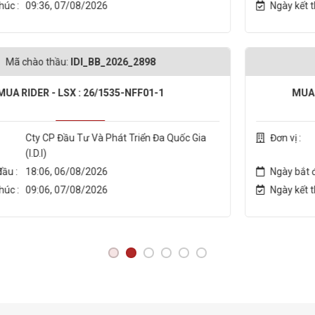
Ngày kết thúc :
09:05, 07/08/2026
26_2898
Mã chào thầu:
IDI_BB_20
5-NFF01-1
MUA Thùng CARTON -LSX: 26
t Triển Đa Quốc Gia
Đơn vị :
Cty CP Đầu Tư Và Phá
(I.D.I)
Ngày bắt đầu :
18:03, 06/08/2026
Ngày kết thúc :
09:03, 07/08/2026