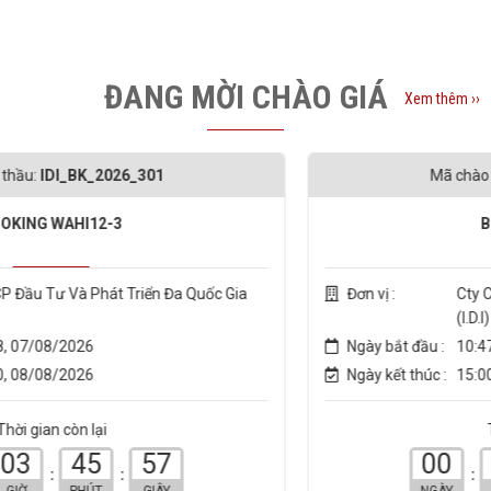
ĐANG MỜI CHÀO GIÁ
Xem thêm ››
1
Mã chào thầu:
IDI_BK_2026_30
BOOKING BTW12
 Đa Quốc Gia
Đơn vị :
Cty CP Đầu Tư Và Phát Triển
(I.D.I)
Ngày bắt đầu :
10:47, 07/08/2026
Ngày kết thúc :
15:00, 07/08/2026
Thời gian còn lại
7
00
09
45
5