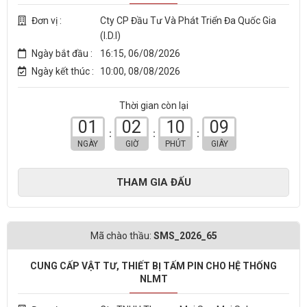
Đơn vị :
Cty CP Đầu Tư Và Phát Triển Đa Quốc Gia
(I.D.I)
Ngày bắt đầu :
16:15, 06/08/2026
Ngày kết thúc :
10:00, 08/08/2026
Thời gian còn lại
01
02
10
08
NGÀY
GIỜ
PHÚT
GIÂY
THAM GIA ĐẤU
Mã chào thầu:
SMS_2026_65
CUNG CẤP VẬT TƯ, THIẾT BỊ TẤM PIN CHO HỆ THỐNG
NLMT