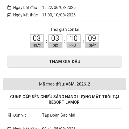
Ngày bắt đầu :
15:22, 06/08/2026
Ngày kết thúc :
11:00, 10/08/2026
Thời gian còn lại
03
03
10
08
NGÀY
GIỜ
PHÚT
GIÂY
THAM GIA ĐẤU
Mã chào thầu:
ASM_2026_2
CUNG CẤP ĐÈN CHIẾU SÁNG NĂNG LƯỢNG MẶT TRỜI TẠI
RESORT LAMORI
Đơn vị :
Tập Đoàn Sao Mai