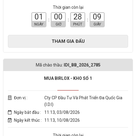
Thời gian còn lại
01
00
28
08
NGÀY
GIỜ
PHÚT
GIÂY
THAM GIA ĐẤU
Mã chào thầu:
IDI_BB_2026_2785
MUA BIRLOX - KHO SỐ 1
Đơn vị :
Cty CP Đầu Tư Và Phát Triển Đa Quốc Gia
(I.D.I)
Ngày bắt đầu :
11:13, 03/08/2026
Ngày kết thúc :
11:13, 10/08/2026
Thời gian còn lại